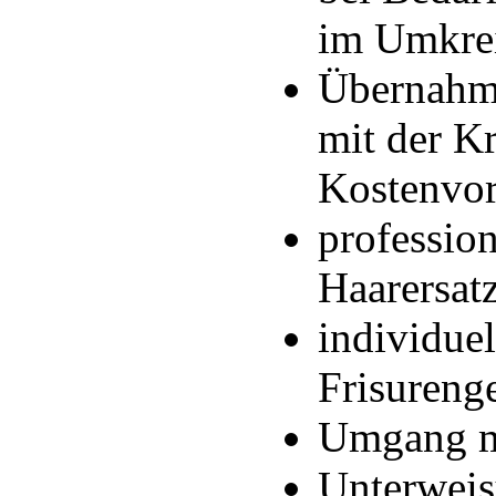
im Umkrei
Übernahme
mit der K
Kostenvor
profession
Haarersat
individuel
Frisureng
Umgang mi
Unterwei