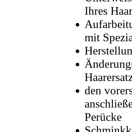
Ihres Haar
Aufarbeit
mit Spezia
Herstellu
Änderungs
Haarersat
den vorers
anschließ
Perücke
Schminkku