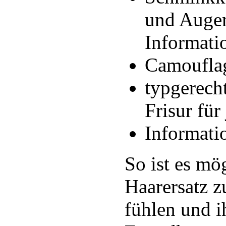
und Augen
Informati
Camouflag
typgerech
Frisur für
Informati
So ist es mö
Haarersatz z
fühlen und i