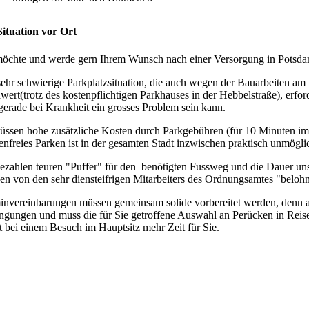
Situation vor Ort
möchte und werde gern Ihrem Wunsch nach einer Versorgung in Potsda
sehr schwierige Parkplatzsituation, die auch wegen der Bauarbeiten am
hwert(trotz des kostenpflichtigen Parkhauses in der Hebbelstraße), erf
gerade bei Krankheit ein grosses Problem sein kann.
üssen hohe zusätzliche Kosten durch Parkgebühren (für 10 Minuten im 
enfreies Parken ist in der gesamten Stadt inzwischen praktisch unmögli
bezahlen teuren "Puffer" für den benötigten Fussweg und die Dauer un
en von den sehr diensteifrigen Mitarbeiters des Ordnungsamtes "belohn
invereinbarungen müssen gemeinsam solide vorbereitet werden, denn a
ngungen und muss die für Sie getroffene Auswahl an Perücken in Reise
t bei einem Besuch im Hauptsitz mehr Zeit für Sie.