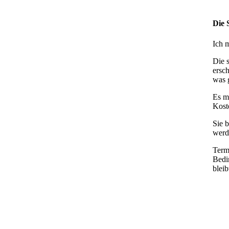
Die 
Ich 
Die 
ersc
was 
Es m
Kost
Sie 
werd
Term
Bedi
bleib