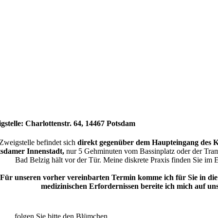
gstelle: Charlottenstr. 64, 14467 Potsdam
Zweigstelle befindet sich
direkt gegenüber dem Haupteingang des K
sdamer Innenstadt,
nur 5 Gehminuten vom Bassinplatz oder der Tramh
Bad Belzig hält vor der Tür. Meine diskrete Praxis finden Sie im E
Für unseren vorher vereinbarten Termin komme ich für Sie in d
medizinischen Erfordernissen bereite ich mich auf uns
...folgen Sie bitte den Blümchen