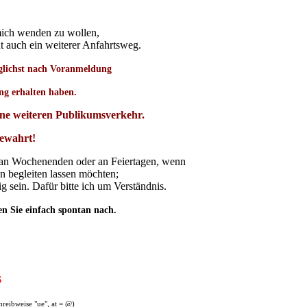
mich wenden zu wollen,
t auch ein weiterer Anfahrtsweg.
glichst nach Voranmeldung
ng erhalten haben.
ohne weiteren Publikumsverkehr.
gewahrt!
ch an Wochenenden oder an Feiertagen, wenn
n begleiten lassen möchten;
g sein. Dafür bitte ich um Verständnis.
 Sie einfach spontan nach.
6
hreibweise "ue", at = @)