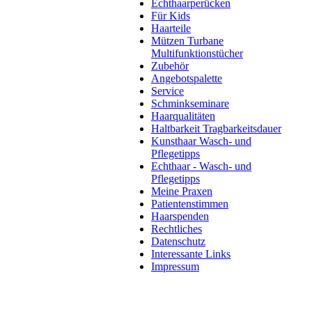
Echthaarperücken
Für Kids
Haarteile
Mützen Turbane
Multifunktionstücher
Zubehör
Angebotspalette
Service
Schminkseminare
Haarqualitäten
Haltbarkeit Tragbarkeitsdauer
Kunsthaar Wasch- und
Pflegetipps
Echthaar - Wasch- und
Pflegetipps
Meine Praxen
Patientenstimmen
Haarspenden
Rechtliches
Datenschutz
Interessante Links
Impressum