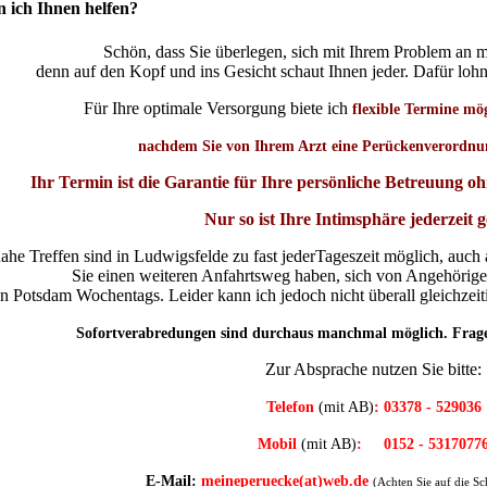
 ich Ihnen helfen?
Schön, dass Sie überlegen, sich mit Ihrem Problem an 
denn auf den Kopf und ins Gesicht schaut Ihnen jeder. Dafür lohn
Für Ihre optimale Versorgung biete ich
flexible Termine mö
nachdem Sie von Ihrem Arzt eine Perückenverordnu
Ihr Termin ist die Garantie für Ihre persönliche Betreuung 
Nur so ist Ihre Intimsphäre jederzeit 
nahe Treffen sind in Ludwigsfelde zu fast jederTageszeit möglich, au
Sie einen weiteren Anfahrtsweg haben, sich von Angehörige
in Potsdam Wochentags. Leider kann ich jedoch nicht überall gleichzeiti
Sofortverabredungen sind durchaus manchmal möglich. Fragen
Zur Absprache nutzen Sie bitte:
Telefon
(mit AB)
: 03378 - 529036
Mobil
(mit AB)
: 0152 - 5317077
E-Mail:
meineperuecke(at)web.de
(A
chten Sie auf die Sc