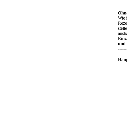
Ohne
Wie 
Reze
stell
aushä
Einz
und 
------
Haup